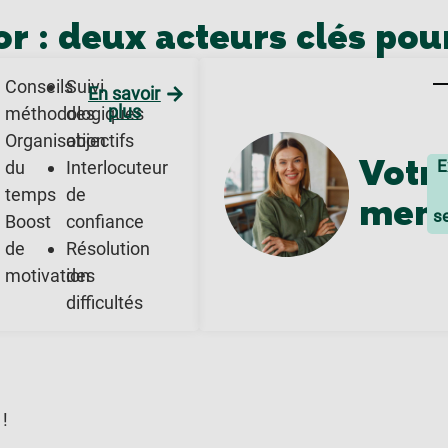
r : deux acteurs clés pour
Conseils
Suivi
En savoir
plus
méthodologiques
des
Organisation
objectifs
Votr
E
du
Interlocuteur
temps
de
ment
s
Boost
confiance
de
Résolution
motivation
des
difficultés
 !