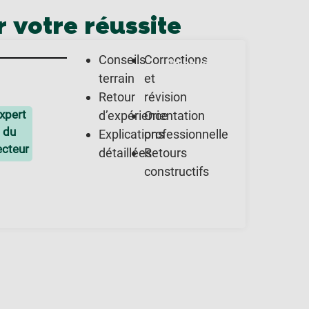
 votre réussite
Conseils
Corrections
En savoir
plus
terrain
et
Retour
révision
e
xpert
d’expérience
Orientation
du
Explications
professionnelle
or
ecteur
détaillées
Retours
constructifs