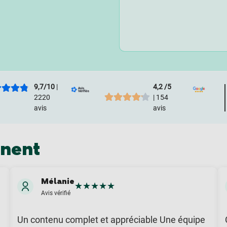
9,7/10
|
4,2 /5
2220
| 154
avis
avis
gnent
Mélanie
★
★
★
★
★
Avis vérifié
Un contenu complet et appréciable Une équipe