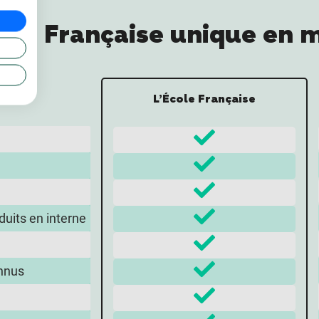
cole Française unique en 
L’École Française
uits en interne
n
onnus