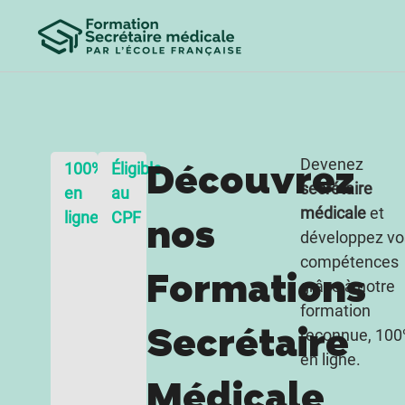
Devenez
Découvrez
100%
Éligible
secrétaire
en
au
médicale
et
ligne
CPF
nos
développez vo
compétences
Formations
grâce à notre
formation
Secrétaire
reconnue, 10
en ligne.
Médicale