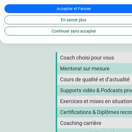
Accepter et Fermer
Qu'est-ce qui rend L'É
En savoir plus
ligne ?
Continuer sans accepter
Coach choisi pour vous
Mentorat sur mesure
Cours de qualité et d’actualité
Supports vidéo & Podcasts prod
Exercices et mises en situatio
Certifications & Diplômes rec
Coaching carrière